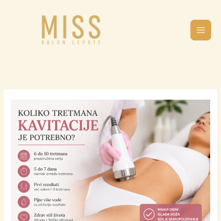
Pređi
na
sadržaj
Koliko
tretmana
kavitacije
je
potrebno
za
vidljive
rezultate?