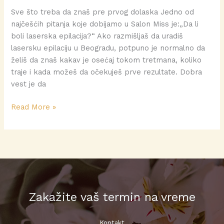
Sve što treba da znaš pre prvog dolaska Jedno od
najčešćih pitanja koje dobijamo u Salon Miss je:„Da li
boli laserska epilacija?“ Ako razmišljaš da uradiš
lasersku epilaciju u Beogradu, potpuno je normalno da
želiš da znaš kakav je osećaj tokom tretmana, koliko
traje i kada možeš da očekuješ prve rezultate. Dobra
vest je da
Read More »
Zakažite vaš termin na vreme
Kontakt