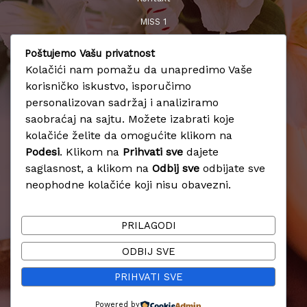
MISS 1
T.C. Vidikovac Kneza Višeslava 63 11000 Beograd
Poštujemo Vašu privatnost
+381 11 35 62 661
Kolačići nam pomažu da unapredimo Vaše
MISS 2
korisničko iskustvo, isporučimo
T.C. Banjica Paunova 24 11000 Beograd
personalizovan sadržaj i analiziramo
+381 11 36 71 221
saobraćaj na sajtu. Možete izabrati koje
kolačiće želite da omogućite klikom na
Podesi
. Klikom na
Prihvati sve
dajete
Usluge
saglasnost, a klikom na
Odbij sve
odbijate sve
neophodne kolačiće koji nisu obavezni.
Laserska epilacija u Beograd
Tesla body sculpt Beograd
PRILAGODI
Endo sfera Beograd
Hifu tretman Beograd
ODBIJ SVE
Kavitacija u Beograd
PRIHVATI SVE
Copyright © 2026 Salon Miss Vidikovac i Banjica
Powered by