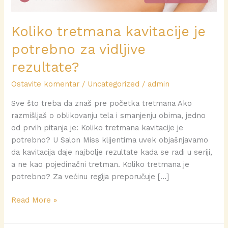
Koliko tretmana kavitacije je
potrebno za vidljive
rezultate?
Ostavite komentar
/
Uncategorized
/
admin
Sve što treba da znaš pre početka tretmana Ako
razmišljaš o oblikovanju tela i smanjenju obima, jedno
od prvih pitanja je: Koliko tretmana kavitacije je
potrebno? U Salon Miss klijentima uvek objašnjavamo
da kavitacija daje najbolje rezultate kada se radi u seriji,
a ne kao pojedinačni tretman. Koliko tretmana je
potrebno? Za većinu regija preporučuje […]
Read More »