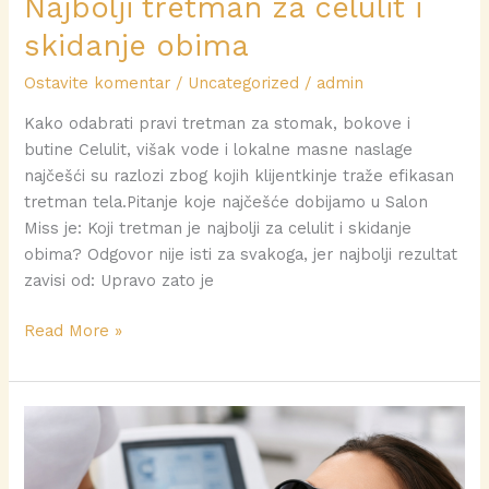
Najbolji tretman za celulit i
skidanje obima
Ostavite komentar
/
Uncategorized
/
admin
Kako odabrati pravi tretman za stomak, bokove i
butine Celulit, višak vode i lokalne masne naslage
najčešći su razlozi zbog kojih klijentkinje traže efikasan
tretman tela.Pitanje koje najčešće dobijamo u Salon
Miss je: Koji tretman je najbolji za celulit i skidanje
obima? Odgovor nije isti za svakoga, jer najbolji rezultat
zavisi od: Upravo zato je
Read More »
Da
li
boli