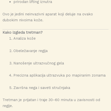
prirodan lifting iznutra
Ovo je jedini neinvazivni aparat koji deluje na ovako
dubokim nivoima kože.
Kako izgleda tretman?
Analiza kože
Obeležavanje regija
Nanošenje ultrazvučnog gela
Precizna aplikacija ultrazvuka po mapiranim zonama
Završna nega i saveti stručnjaka
Tretman je prijatan i traje 30–60 minuta u zavisnosti od
regije.