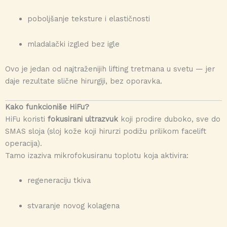
poboljšanje teksture i elastičnosti
mladalački izgled bez igle
Ovo je jedan od najtraženijih lifting tretmana u svetu — jer
daje rezultate slične hirurgiji, bez oporavka.
Kako funkcioniše HiFu?
HiFu koristi
fokusirani ultrazvuk
koji prodire duboko, sve do
SMAS sloja (sloj kože koji hirurzi podižu prilikom facelift
operacija).
Tamo izaziva mikrofokusiranu toplotu koja aktivira:
regeneraciju tkiva
stvaranje novog kolagena