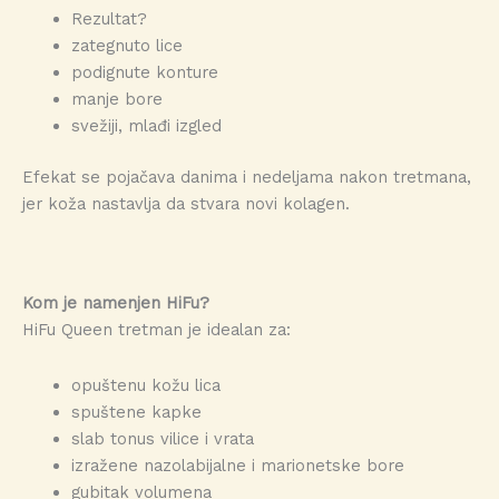
Rezultat?
zategnuto lice
podignute konture
manje bore
svežiji, mlađi izgled
Efekat se pojačava danima i nedeljama nakon tretmana,
jer koža nastavlja da stvara novi kolagen.
Kom je namenjen HiFu?
HiFu Queen tretman je idealan za:
opuštenu kožu lica
spuštene kapke
slab tonus vilice i vrata
izražene nazolabijalne i marionetske bore
gubitak volumena