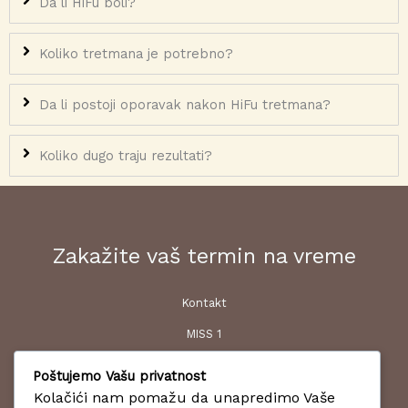
Da li HiFu boli?
Koliko tretmana je potrebno?
Da li postoji oporavak nakon HiFu tretmana?
Koliko dugo traju rezultati?
Zakažite vaš termin na vreme
Kontakt
MISS 1
T.C. Vidikovac Kneza Višeslava 63 11000 Beograd
Poštujemo Vašu privatnost
+381 11 35 62 661
Kolačići nam pomažu da unapredimo Vaše
MISS 2