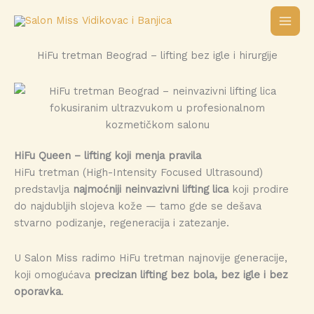
Pređi
na
sadržaj
HiFu tretman Beograd – lifting bez igle i hirurgije
HiFu Queen – lifting koji menja pravila
HiFu tretman (High-Intensity Focused Ultrasound)
predstavlja
najmoćniji neinvazivni lifting lica
koji prodire
do najdubljih slojeva kože — tamo gde se dešava
stvarno podizanje, regeneracija i zatezanje.
U Salon Miss radimo HiFu tretman najnovije generacije,
koji omogućava
precizan lifting bez bola, bez igle i bez
oporavka
.