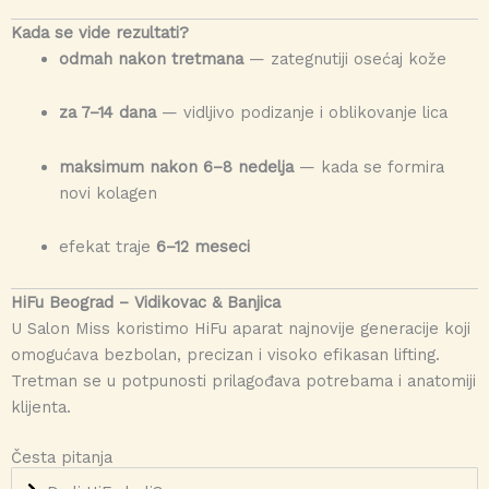
Kada se vide rezultati?
odmah nakon tretmana
— zategnutiji osećaj kože
za 7–14 dana
— vidljivo podizanje i oblikovanje lica
maksimum nakon 6–8 nedelja
— kada se formira
novi kolagen
efekat traje
6–12 meseci
HiFu Beograd – Vidikovac & Banjica
U Salon Miss koristimo HiFu aparat najnovije generacije koji
omogućava bezbolan, precizan i visoko efikasan lifting.
Tretman se u potpunosti prilagođava potrebama i anatomiji
klijenta.
Česta pitanja