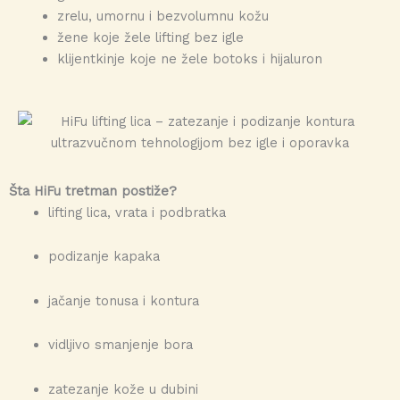
zrelu, umornu i bezvolumnu kožu
žene koje žele lifting bez igle
klijentkinje koje ne žele botoks i hijaluron
Šta HiFu tretman postiže?
lifting lica, vrata i podbratka
podizanje kapaka
jačanje tonusa i kontura
vidljivo smanjenje bora
zatezanje kože u dubini